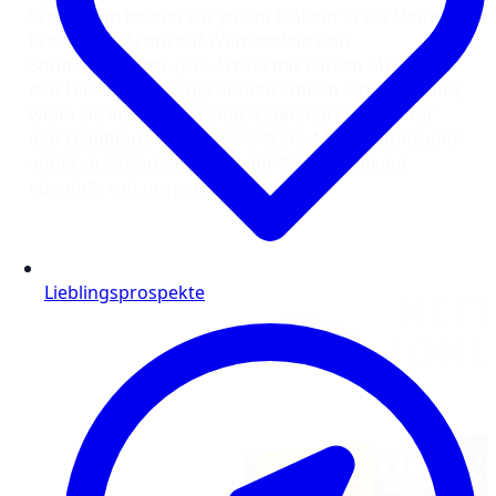
Schaue am besten vor jedem Einkauf in die Netto
Prospekte. Achte auf Werbetafeln und
Sonderangebote (z.B. Artikel mit kurzen MHD) in
den Filialen. Markenprodukte lohnen sich meist nur,
wenn sie im Angebot sind. Eigenmarken sind für
den Geldbeutel die bessere Wahl. Mit Coupons und
anderen Aktionen kann beim Wocheneinkauf
ebenfalls gut gespart werden.
Lieblingsprospekte