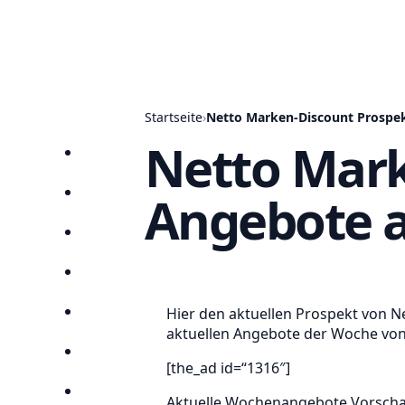
Startseite
›
Netto Marken-Discount Prospek
Netto Mark
Startseite
Angebote a
Prospekte
Angebote
Anbieter
Hier den aktuellen Prospekt von N
Suchen
aktuellen Angebote der Woche vo
Lieblingsprospekte
[the_ad id=“1316″]
Kompass
Aktuelle Wochenangebote Vorschau