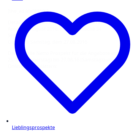
[the_ad id=“8350″]
Details zum Netto Prospekt vom 22.08.16
Ausgabe; August 2016, Kalenderwoche 34
Seiten: 16
Gültig bis Samstag, dem 27.08.2016
Der aktuelle Netto Prospekt für die Angebote vom
25.08. (Donnerstag) bis 27.08.16 (Samstag)zum
Online-Durchblättern:
Lieblingsprospekte