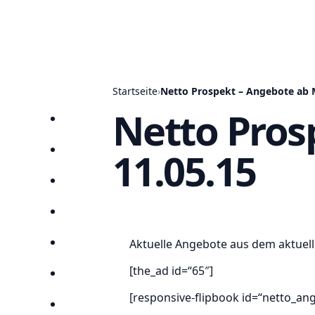
Startseite
›
Netto Prospekt – Angebote ab 
Netto Pros
Startseite
11.05.15
Prospekte
Angebote
Anbieter
Aktuelle Angebote aus dem aktuell
Suchen
[the_ad id=“65″]
Lieblingsprospekte
[responsive-flipbook id=“netto_an
Kompass