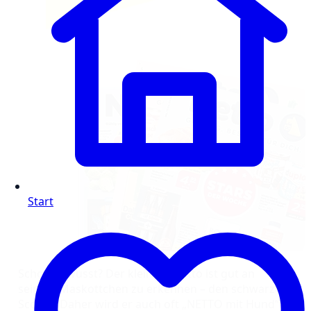
Start
Schon gewusst? Der kleinere Netto ist gut an
seinem Maskottchen zu erkennen – den schwarzen
Scottie. Daher wird er auch oft „NETTO mit Hund“