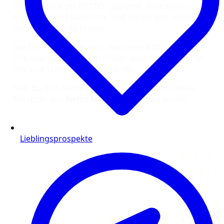
oder „Schwarzer NETTO“ genannt. Viele seiner
insgesamt 344 Standorte sind im Norden sowie in
und um Berlin zu finden.
Die Öffnungszeiten sind meist von 8:00 bis 21:00
Uhr, aber einige Filialen öffnen auch schon um 7:00
Uhr und schließen um 20:00 Uhr.
Falls du dich hierher verirrt hast und den Online-
Prospekt von
Netto Marken-Discount
suchst:
Lieblingsprospekte