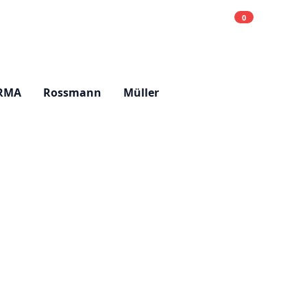
0
Einkaufsliste
Hell
RMA
Rossmann
Müller