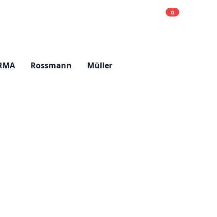
0
Einkaufsliste
Hell
RMA
Rossmann
Müller