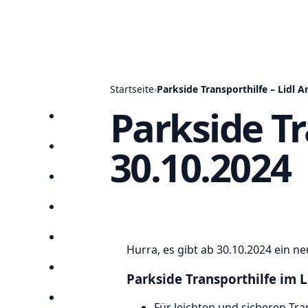
Startseite
›
Parkside Transporthilfe – Lidl 
Parkside Tr
Startseite
30.10.2024
Prospekte
Angebote
Anbieter
Suchen
Hurra, es gibt ab 30.10.2024 ein ne
Lieblingsprospekte
Parkside Transporthilfe im 
Kompass
Für leichten und sicheren T