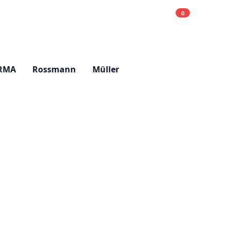
0
Einkaufsliste
Hell
RMA
Rossmann
Müller