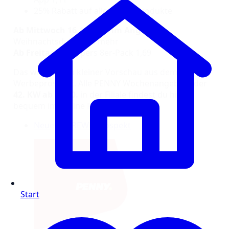
25% Rabatt auf alle Maggi Produkte
Ab Mittwoch 16.10.2025 im Angebot:
Weihnachtsdeko und mehr
Ab Freitag:
Knoppers 8er-Pack 1,69
Das war nur ein kleiner Vorschau aus dem
Werbeprospekt. Alle PENNY Wochenangebote der
42. KW ab 13.10.
in der Filiale findest du hier
bequem im Online Prospekt.
Neuester REWE Prospekt
Start