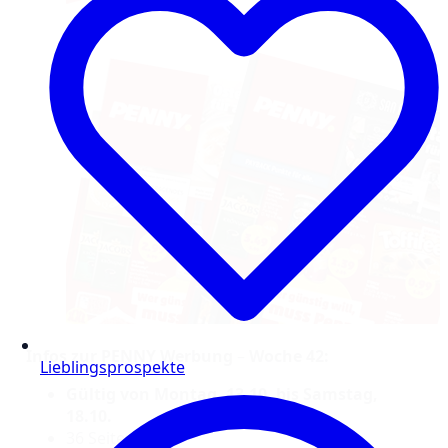
Infos zur PENNY Werbung
–
Woche 42:
Lieblingsprospekte
Gültig von Montag, 13.10. bis Samstag,
18.10.
36 Seiten