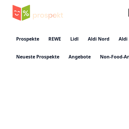
Su
Prospekte
REWE
Lidl
Aldi Nord
Aldi
Neueste Prospekte
Angebote
Non-Food-A