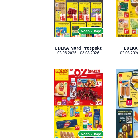
Noch 2 Tage
EDEKA Nord Prospekt
EDEKA
03.08.2026 – 08.08.2026
03.08.202
Noch 2 Tage