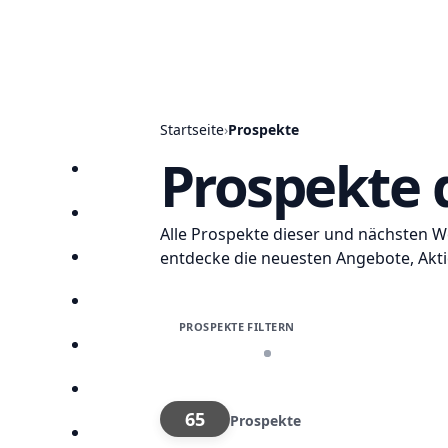
Startseite
›
Prospekte
Prospekte 
Startseite
Prospekte
Alle Prospekte dieser und nächsten 
entdecke die neuesten Angebote, Akt
Angebote
Anbieter
PROSPEKTE FILTERN
Suchen
+ Filter
Keine Filter aktiv
Lieblingsprospekte
65
Prospekte
Kompass