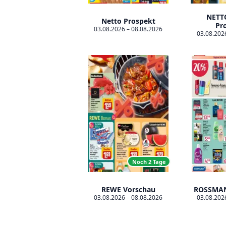
NETTO
Netto Prospekt
Pr
03.08.2026 – 08.08.2026
03.08.202
Noch 2 Tage
REWE Vorschau
ROSSMAN
03.08.2026 – 08.08.2026
03.08.202