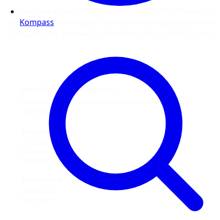
Ob am Smartphone, Tablet oder PC – der BUDNI Prospekt ist
Kompass
jederzeit online verfügbar. Plane deinen Einkauf bequem von
zu Hause oder unterwegs und behalte alle Angebote im Blick.
Jede Woche neue Prospekte
Mit Online Prospekt jede Woche neue Prospekte blättern und
Angebote entdecken.
Prospekt-Welt
Prospekte
Angebote
Geschäfte
Information
Datenschutz
Impressum