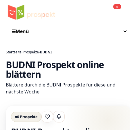
0
Einkauf
He
☰
Menü
Startseite
›
Prospekte
›
BUDNI
BUDNI Prospekt online
blättern
Blättere durch die BUDNI Prospekte für diese und
nächste Woche
0 Prospekte
Lieblingsprospekt