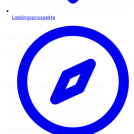
nächste Woche. Blättere bequem online durch alle Seiten und
entdecke die neuesten Angebote, Aktionen und Rabatte auf
Lieblingsprospekte
einen Blick.
Beim Einkauf sparen
Mit dem BUDNI Prospekt kannst du deinen Einkauf ganz
einfach planen. Vergleiche aktuelle Angebote und sichere dir
attraktive Preise auf Lebensmittel, Getränke, Haushaltsartikel
und viele weitere Produkte.
Immer auf dem neuesten Stand
Im BUDNI Prospekt findest du jede Woche neue Angebote un
Aktionen. So verpasst du keine Preisvorteile und entdeckst
regelmäßig neue Produkte sowie saisonale Highlights.
Jederzeit online verfügbar