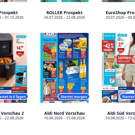
Prospekt
ROLLER Prospekt
EuroShop Pro
6 – 01.10.2026
26.07.2026 – 22.08.2026
20.07.2026 – 09.
artet in 8 Tagen
Startet morgen
Starte
 Vorschau 2
Aldi Nord Vorschau
Aldi Süd Vor
6 – 22.08.2026
10.08.2026 – 15.08.2026
10.08.2026 – 15.