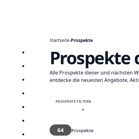
Startseite
›
Prospekte
Prospekte 
Startseite
Prospekte
Alle Prospekte dieser und nächsten 
entdecke die neuesten Angebote, Akt
Angebote
Anbieter
PROSPEKTE FILTERN
Suchen
+ Filter
Keine Filter aktiv
Lieblingsprospekte
64
Prospekte
Kompass