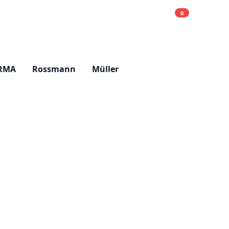
0
Einkaufsliste
Hell
RMA
Rossmann
Müller