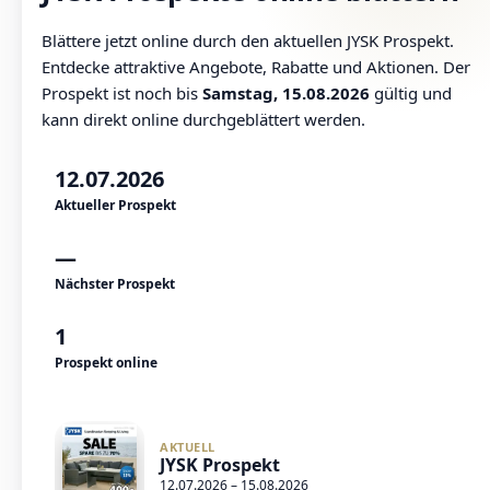
Blättere jetzt online durch den aktuellen JYSK Prospekt.
Entdecke attraktive Angebote, Rabatte und Aktionen. Der
Prospekt ist noch bis
Samstag, 15.08.2026
gültig und
kann direkt online durchgeblättert werden.
12.07.2026
Aktueller Prospekt
—
Nächster Prospekt
1
Prospekt online
AKTUELL
JYSK Prospekt
12.07.2026 – 15.08.2026