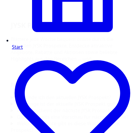
JYSK Prospekt online ansehen
Blättere jede Woche bequem online durch die
aktuellen JYSK Prospekte. Entdecke attraktive
Start
Angebote, Rabatte und Aktionen sowie beliebte
Highlights aus den Bereichen ... und ....
FAQ
Wo finde ich den aktuellen JYSK Prospekt?
Wie lange ist der aktuelle JYSK Prospekt gültig?
Wann erscheint der nächste JYSK Prospekt?
Gibt es bereits eine Vorschau für nächste Woche?
Welche Angebote gibt es diese Woche im JYSK
Prospekt?