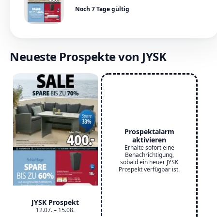
Noch 7 Tage gültig
Neueste Prospekte von JYSK
Prospektalarm
aktivieren
Erhalte sofort eine
Benachrichtigung,
sobald ein neuer JYSK
Prospekt verfügbar ist.
JYSK Prospekt
12.07. – 15.08.