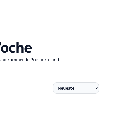
Woche
le und kommende Prospekte und