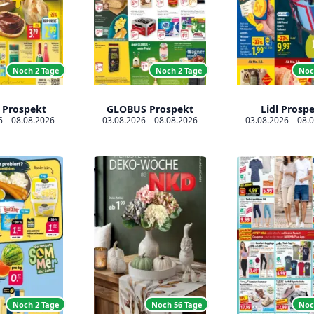
Noch 2 Tage
Noch 2 Tage
Noc
 Prospekt
GLOBUS Prospekt
Lidl Prosp
6 – 08.08.2026
03.08.2026 – 08.08.2026
03.08.2026 – 08.
Noch 2 Tage
Noch 56 Tage
Noc