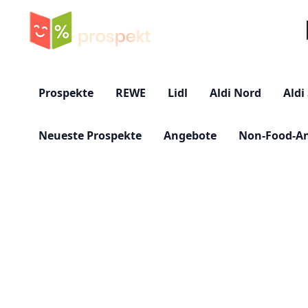
Su
Prospekte
REWE
Lidl
Aldi Nord
Aldi
Neueste Prospekte
Angebote
Non-Food-A