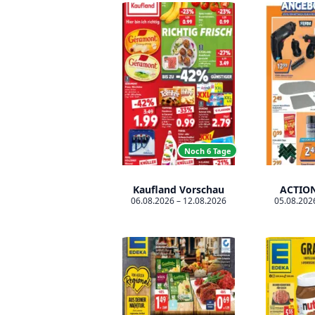
Prospekt-Ergebnisse
Noch 6 Tage
Kaufland Vorschau
ACTION
06.08.2026 – 12.08.2026
05.08.202