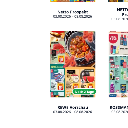
NETTO
Netto Prospekt
Pr
03.08.2026 – 08.08.2026
03.08.202
Noch 2 Tage
REWE Vorschau
ROSSMAN
03.08.2026 – 08.08.2026
03.08.202