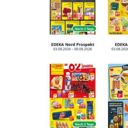
Noch 2 Tage
EDEKA Nord Prospekt
EDEKA
03.08.2026 – 08.08.2026
03.08.202
Noch 2 Tage