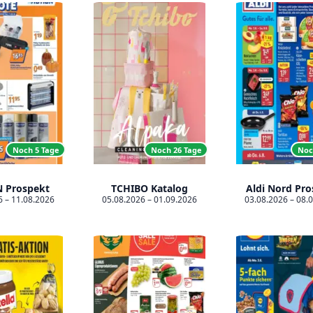
Noch 5 Tage
Noch 26 Tage
Noc
 Prospekt
TCHIBO Katalog
Aldi Nord Pro
6 – 11.08.2026
05.08.2026 – 01.09.2026
03.08.2026 – 08.