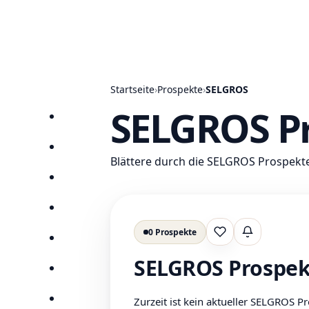
Startseite
›
Prospekte
›
SELGROS
SELGROS Pr
Startseite
Prospekte
Blättere durch die SELGROS Prospekt
Angebote
Anbieter
0 Prospekte
Lieblingsprospe
Suchen
SELGROS Prospekt
Lieblingsprospekte
Zurzeit ist kein aktueller SELGROS 
Kompass