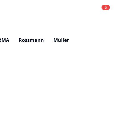
0
Einkaufsliste
Hell
RMA
Rossmann
Müller