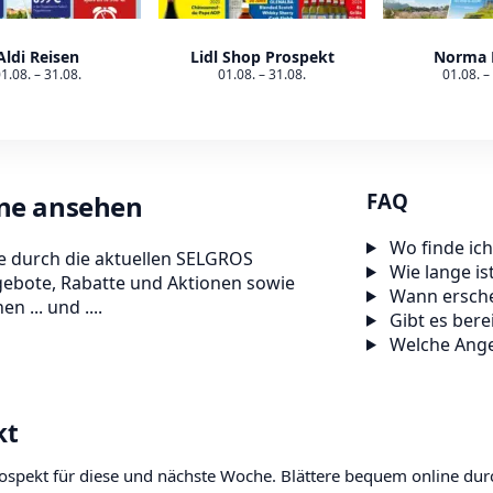
Aldi Reisen
Lidl Shop Prospekt
Norma 
1.08. – 31.08.
01.08. – 31.08.
01.08. –
FAQ
ine ansehen
Wo finde ic
e durch die aktuellen SELGROS
Wie lange is
gebote, Rabatte und Aktionen sowie
Wann ersche
n ... und ....
Gibt es bere
Welche Ange
kt
ospekt für diese und nächste Woche. Blättere bequem online dur