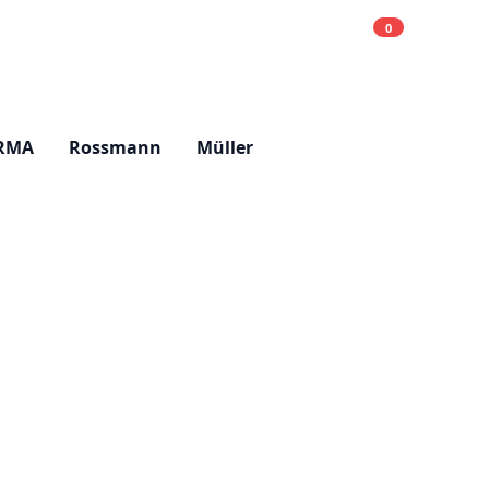
0
Einkaufsliste
Hell
RMA
Rossmann
Müller