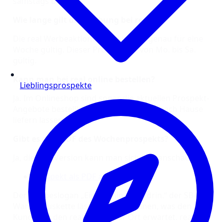
samstags bereit.
Wie lange gilt die Werbung bei real?
Die real Werbeaktionen sind immer genau für eine
Woche gültig. Dieser Prospekt ist von Mo. bis Sa.
gültig.
Kann man bei real online bestellen?
Lieblingsprospekte
Ja. Im Onlineshop sind sogar die aktuellen Prospekt-
Angebote bestellbar, die Sie sich direkt nach Hause
liefern lassen können.
Gibt es eine PDF des Wochenprospekts?
Ja, die PDF-Version kann man sich hier anschauen:
Prospekt als PDF anzeigen
Der Werbeslogan „Einmal hin. Alles drin.“ der SB-
Warenhauskette lässt bereits erahnen, was den
Kunden in den real Filialen vor Ort erwartet. real