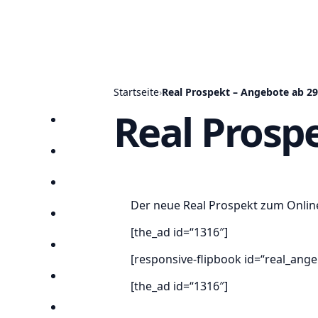
Startseite
›
Real Prospekt – Angebote ab 29
Real Prosp
Startseite
Prospekte
Angebote
Der neue Real Prospekt zum Online
Anbieter
[the_ad id=“1316″]
Suchen
[responsive-flipbook id=“real_ang
Lieblingsprospekte
[the_ad id=“1316″]
Kompass