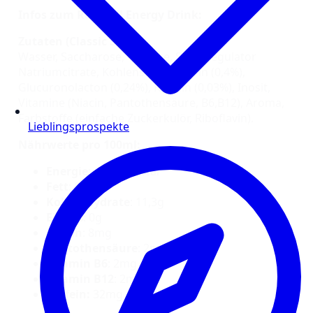
Infos zum Red Bull Energy Drink:
Zutaten (Classic Sorte):
Wasser, Saccharose, Glucose, Säureregulator
Natriumcitrate, Kohlensäure, Taurin (0,4%),
Glucuronolacton (0,24%), Koffein (0,03%), Inosit,
Vitamine (Niacin, Pantothensäure, B6,B12), Aroma,
Farbstoffe (einfache Zuckerkulör, Riboflavin).
Lieblingsprospekte
Nährwerte pro 100ml:
Energie
: 192kJ/45kcal
Fett
: 0g
Kohlenhydrate
: 11,3g
Eiweiß
: 0g
Niacin
: 8mg
Pantothensäure
: 2mg
Vitamin B6
: 2mg
Vitamin B12
: 2mg
Koffein:
32mg