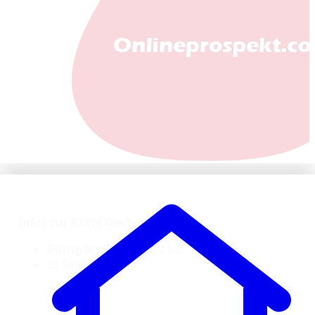
Infos zur REWE Werbung KW 8:
Gültig bis Samstag, 21.2.
32 Seiten