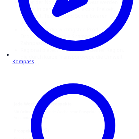
Unter der Non-Food Marke
Vivess
werden
Artikel in den Bereichen Elektro, Freizeit,
Haushalt, Textilien und Schreibwaren
angeboten
today bietet die wichtigsten Produkte eines
Drogeriemarktes wie Shampoos, Cremes,
Zahnpasta und sogar Sonnenschutz
Regional bietet Produkte aus deiner Region,
die durch kurze Transportwege die Umwelt
Kompass
schonen
Jede Woche neue Prospekte
Mit Online Prospekt jede Woche neue Prospekte blättern und
Angebote entdecken.
Prospekt-Welt
Prospekte