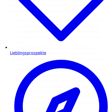
wenn sie im Angebot sind und so im Preis nochmal
reduziert sind. Das sind die REWE Marken:
ja! gibt es schon seit 1982 und hat inzwischen
rund 1.000 Produkte. Die Eigenmarke kostet
im Gegensatz zu Markenprodukten deutlich
weniger und schmeckt in der Regel genauso
gut
Beste Wahl Produkte haben die Qualität
Lieblingsprospekte
bekannter Markenartikel und bieten sogar
vegane Alternativen an. Aktuell gibt es davon
ca. 1.300 Produkte
Eigenes Bio-Sortiment mit über 450 Produkten
Feine Welt ist die Edelmarke von REWE mit
Fokus auf Spezialitäten aus der Welt
REWE frei: Sortiment mit laktosefreien und
glutenfreien Produkten
ZooRoyal bietet alles rund um das Haustier:
Trockenfutter, Nassfutter, Snacks für Hund,
Katze sowie Kleintieren.