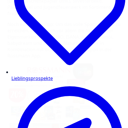
(Deko, Geschenkpapier usw.), Silvesterdeko,
Partyartikel und Jugendfeuerwerk im Sortiment zu
finden.
Noch ein kleiner Tipp: Um das volle Sparpotenzial zu
erreichen, lohnen sich vor allem die Aktionen der
Eigenmarken wie enerBiO, ISANA, Alterra, domol,
babydream und alouette. Natürlich immer in
Kombination mit dem 10% Rabatt Coupon in der
Rossmann App.
Lieblingsprospekte