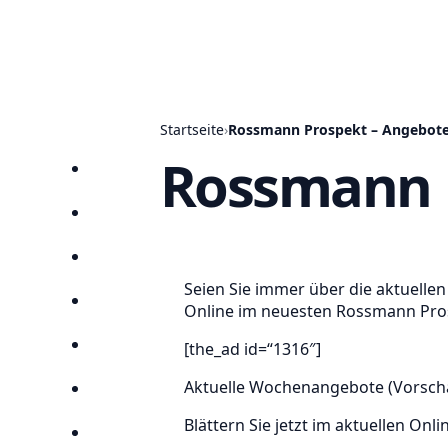
Startseite
›
Rossmann Prospekt – Angebote 
Rossmann P
Startseite
Prospekte
Angebote
Seien Sie immer über die aktuelle
Anbieter
Online im neuesten Rossmann Pros
[the_ad id=“1316″]
Suchen
Aktuelle Wochenangebote (Vorscha
Lieblingsprospekte
Blättern Sie jetzt im aktuellen On
Kompass