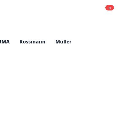
0
Einkaufsliste
Hell
RMA
Rossmann
Müller