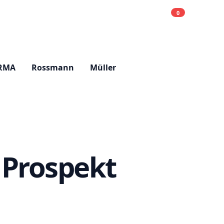
0
Einkaufsliste
Hell
RMA
Rossmann
Müller
 Prospekt