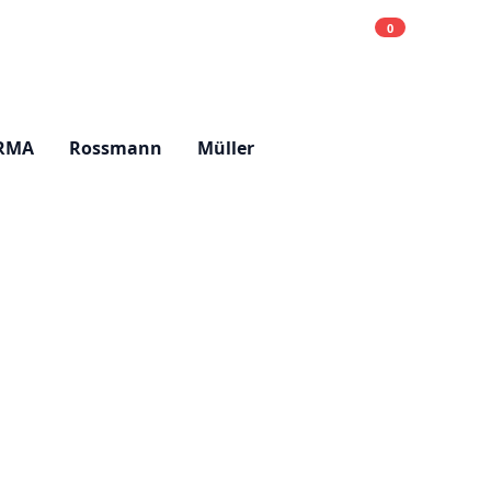
0
Einkaufsliste
Hell
RMA
Rossmann
Müller