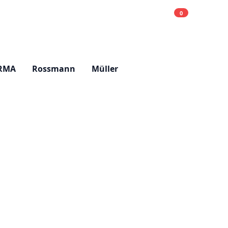
0
Einkaufsliste
Hell
RMA
Rossmann
Müller