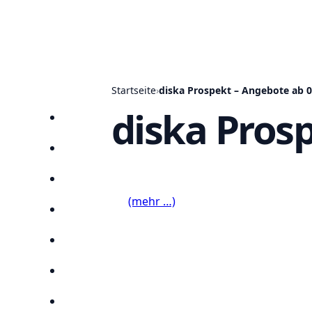
Startseite
›
diska Prospekt – Angebote ab 0
diska Pros
Startseite
Prospekte
Angebote
(mehr …)
Anbieter
Suchen
Lieblingsprospekte
Kompass