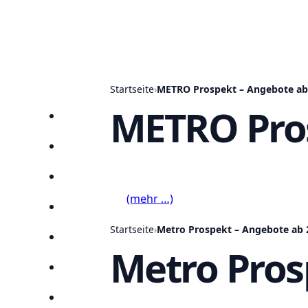
Startseite
›
METRO Prospekt – Angebote ab
METRO Pros
Startseite
Prospekte
Angebote
(mehr …)
Anbieter
Startseite
›
Metro Prospekt – Angebote ab 
Suchen
Metro Pros
Lieblingsprospekte
Kompass