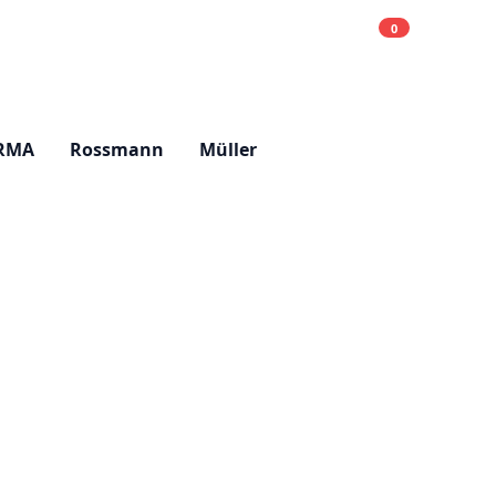
0
Einkaufsliste
Hell
RMA
Rossmann
Müller