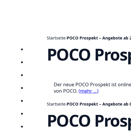
Startseite
›
POCO Prospekt – Angebote ab 2
POCO Prosp
Startseite
Prospekte
Angebote
Der neue POCO Prospekt ist online
Anbieter
von POCO.
(mehr …)
Suchen
Startseite
›
POCO Prospekt – Angebote ab 0
POCO Prosp
Lieblingsprospekte
Kompass