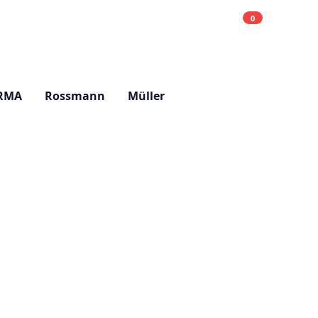
0
Einkaufsliste
Hell
RMA
Rossmann
Müller