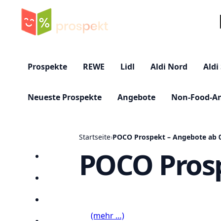
Su
Prospekte
REWE
Lidl
Aldi Nord
Aldi
Neueste Prospekte
Angebote
Non-Food-A
Startseite
›
POCO Prospekt – Angebote ab 0
POCO Prosp
Startseite
Prospekte
Angebote
(mehr …)