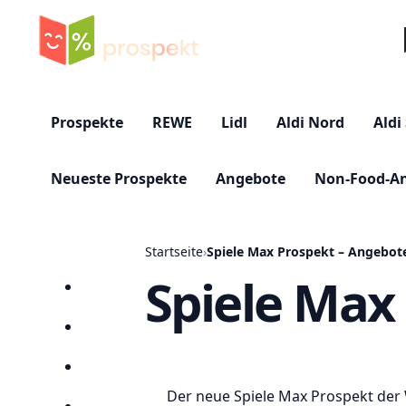
Su
Prospekte
REWE
Lidl
Aldi Nord
Aldi
Neueste Prospekte
Angebote
Non-Food-A
Startseite
›
Spiele Max Prospekt – Angebote
Spiele Max 
Startseite
Prospekte
Angebote
Der neue Spiele Max Prospekt der 