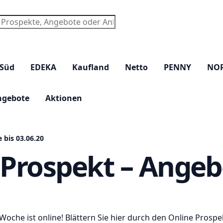
chen
 Süd
EDEKA
Kaufland
Netto
PENNY
NO
ngebote
Aktionen
 bis 03.06.20
Prospekt – Angebo
Woche ist online! Blättern Sie hier durch den Online Prosp