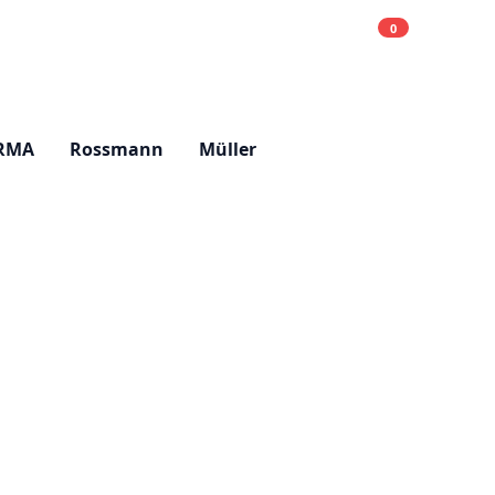
0
Einkaufsliste
Hell
RMA
Rossmann
Müller