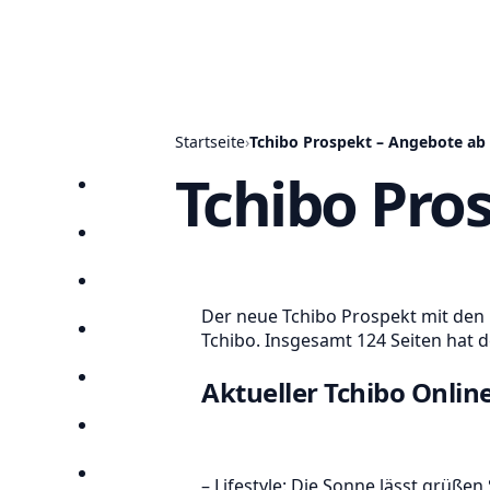
Startseite
›
Tchibo Prospekt – Angebote ab 
Tchibo Pro
Startseite
Prospekte
Angebote
Der neue Tchibo Prospekt mit den H
Anbieter
Tchibo. Insgesamt 124 Seiten hat d
Suchen
Aktueller Tchibo Online
Lieblingsprospekte
Kompass
– Lifestyle: Die Sonne lässt grüßen 