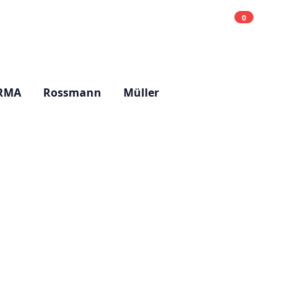
0
Einkaufsliste
Hell
RMA
Rossmann
Müller