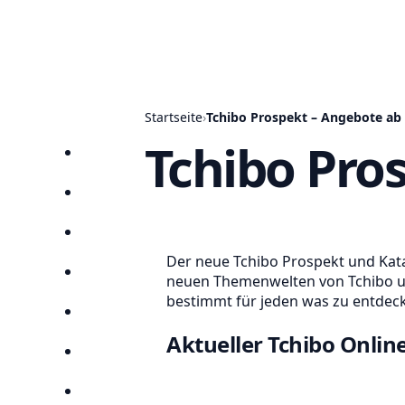
Startseite
›
Tchibo Prospekt – Angebote ab 
Tchibo Pro
Startseite
Prospekte
Angebote
Der neue Tchibo Prospekt und Katal
Anbieter
neuen Themenwelten von Tchibo und
bestimmt für jeden was zu entdec
Suchen
Aktueller Tchibo Onlin
Lieblingsprospekte
Kompass