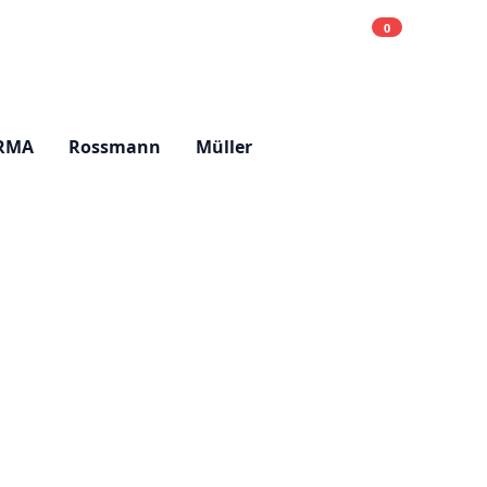
0
Einkaufsliste
Hell
RMA
Rossmann
Müller