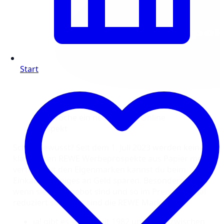
Start
Jede Woche ein neuer REWE Online
Prospekt
Schon gewusst? Seit dem 1. Juli 2023 werden keine
klassischen REWE Werbeprospekte aus Papier mehr
verteilt. Mit den Eigenmarken kannst du beim
Einkaufen einiges an Geld sparen. Besonders dann,
wenn sie im Angebot sind und so im Preis nochmal
reduziert sind. Das sind die REWE Marken:
ja! gibt es schon seit 1982 und hat inzwischen