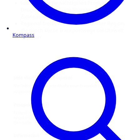
today bietet die wichtigsten Produkte eines
Drogeriemarktes wie Shampoos, Cremes,
Zahnpasta und sogar Sonnenschutz
Regional bietet Produkte aus deiner Region,
die durch kurze Transportwege die Umwelt
Kompass
schonen
Jede Woche neue Prospekte
Mit Online Prospekt jede Woche neue Prospekte blättern und
Angebote entdecken.
Prospekt-Welt
Prospekte
Angebote
Geschäfte
Information