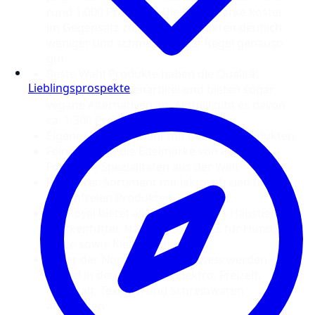
rund 1.000 Produkte. Die Eigenmarke kostet
im Gegensatz zu Markenprodukten deutlich
weniger und schmeckt in der Regel genauso
gut
Beste Wahl Produkte haben die Qualität
Lieblingsprospekte
bekannter Markenartikel und bieten sogar
vegane Alternativen an. Aktuell gibt es davon
ca. 1.300 Produkte
Eigenes Bio-Sortiment mit über 450 Produkten
Feine Welt ist die Edelmarke von REWE mit
Fokus auf Spezialitäten aus der Welt
REWE frei: Sortiment mit laktosefreien und
glutenfreien Produkten
ZooRoyal bietet alles rund um das Haustier:
Trockenfutter, Nassfutter, Snacks für Hund,
Katze sowie Kleintieren.
Unter der Non-Food Marke
Vivess
werden
Artikel in den Bereichen Elektro, Freizeit,
Haushalt, Textilien und Schreibwaren
angeboten