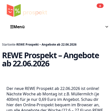
0
Einkauf
He
☰
Menü
Startseite
›
REWE Prospekt – Angebote ab 22.06.2026
REWE Prospekt – Angebote
ab 22.06.2026
Der neue REWE Prospekt ab 22.06.2026 ist online!
Nächste Woche ab Montag ist z.B. Müllermilch (je
400ml) für je nur 0,69 Euro im Angebot. Schau dir
hier den Online-Prospekt bequem im Browser an,
um alle Angebote der Woche (22.6 – 27.6) von REWE