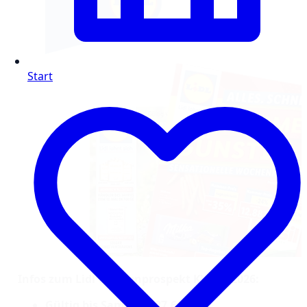
Start
Infos zum Lidl Wochenprospekt KW 26/2026:
Gültig bis Samstag, 27.6.