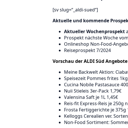
[sv slug=“_aldi-sued“]
Aktuelle und kommende Prospekt
Aktueller Wochenprospekt
a
Prospekt nächste Woche vom 5
Onlineshop Non-Food-Angeb
Reiseprospekt 7/2024
Vorschau der ALDI Süd Angebote 
Meine Backwelt Aktion: Ciaba
Speisezeit Pommes frites 1kg
Cucina Nobile Pastasauce 400
Nuii Stieleis 3er-Pack 1,79€
Valensina Saft je 1L 1,45€
Reis-fit Express-Reis je 250g 
Frosta Fertiggerichte je 375g 
Kelloggs Cerealien ver. Sorte
Non-Food Sortiment: Somm