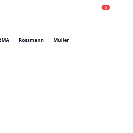
0
Einkaufsliste
Hell
RMA
Rossmann
Müller