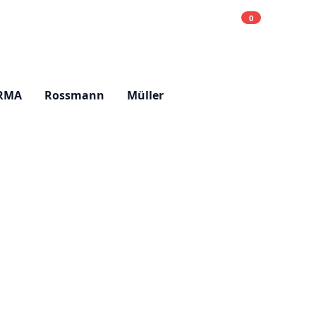
0
Einkaufsliste
Hell
RMA
Rossmann
Müller