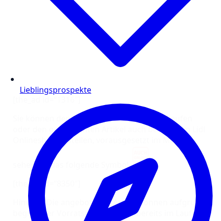
Lieblingsprospekte
[the_ad id=“1316″]
Sie können den Artikel in der einer Filiale kaufen
oder den gewünschten Artikel auch bequem im Lidl
Onlineshop bestellen, vorausgesetzt im Magazin
sehen Sie das folgende Symbol
[the_ad id=“8350″]
Hinweis: Die angebotenen Artikel können aufgrund
begrenzter Vorratsmenge leider bereits im Laufe