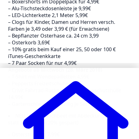
– Boxershorts im Doppelpack für 4,99€
– Alu-Tischsteckdosenleiste je 9,99€
– LED-Lichterkette 2,1 Meter 5,99€
– Clogs für Kinder, Damen und Herren versch.
Farben je 3,49 oder 3,99 € (für Erwachsene)
– Bepflanzter Osterhase ca. 24 cm 3,99
– Osterkorb 3,69€
– 10% gratis beim Kauf einer 25, 50 oder 100 €
iTunes-Geschenkkarte
– 7 Paar Socken für nur 4,99€
Angebote ab Mittwoch (28. März 2018)
– T-Shirt mit Wendepailletten 4,99€
– Pepperts Freizeitschuhe 5,99€
– Crivit Fahrrad-Rucksack inkl. Regenschutzhülle
14,99€
– Gartenschlauchset 5-teilig je Set 8,99€
NEU bei Lidl Hochbeet mit Abdeckung für 19,99
statt 24,99 Euro (20% gespart)
– Osterstrauß je 7,99€