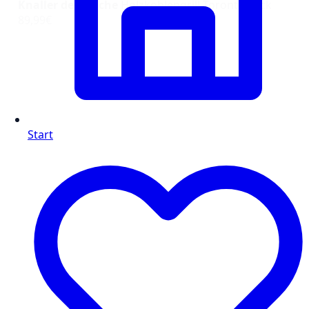
Knaller der Woche
Holzkohlengrill Toronto Click
89,99€
Start