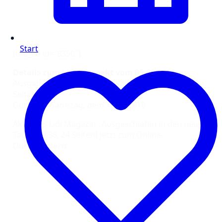
Start
[the_ad id=“8350″]
Details zum Lidl Prospekt vom 05.09.2016
Ausgabe: September 2016, Kalenderwoche 36
Seiten: 20
Gültig bis Samstag, dem 10.09.2016
Aktuelles Lidl Magazin „Ausgeschlafen in den neuen
Tag“ (KW 36, 24 Seiten) jetzt zum Online-
Durchblättern: