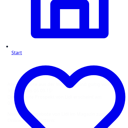
Start
Alle Angebote aus der Werbung sind gültig vom
31.08.15 bis 05.09.15!
Der nächste Prospekt von Lidl erscheint am
07.09.15!
Non-Food Angebote von Lidl im Magazin zum
Online-Durchblättern: