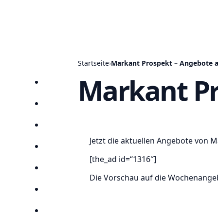
Startseite
›
Markant Prospekt – Angebote a
Markant Pr
Startseite
Prospekte
Angebote
Jetzt die aktuellen Angebote von 
Anbieter
[the_ad id=“1316″]
Suchen
Die Vorschau auf die Wochenangeb
Lieblingsprospekte
Kompass