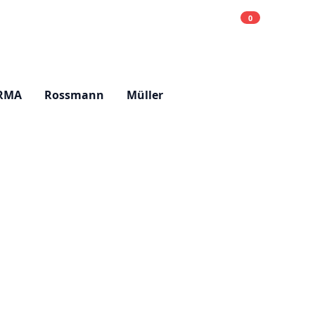
0
Einkaufsliste
Hell
RMA
Rossmann
Müller