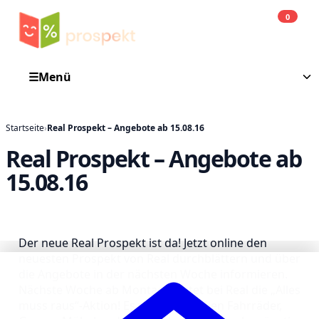
0
Einkauf
He
☰
Menü
Startseite
›
Real Prospekt – Angebote ab 15.08.16
Real Prospekt – Angebote ab
15.08.16
Der neue Real Prospekt ist da! Jetzt online den
neuesten Prospekt von Real durchblättern und über
die Angebote in der nächsten Woche informieren.
Nächste Woche ab Montag startet bei Real die „Alles
muss raus“-Aktion! Es werden Marken Fahrräder,