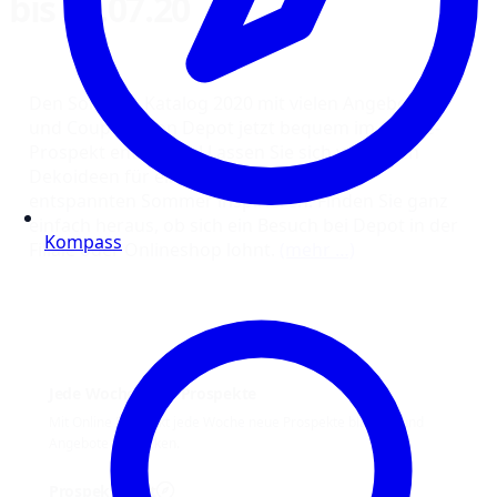
bis 05.07.20
Den Sommer Katalog 2020 mit vielen Angeboten
und Coupons von Depot jetzt bequem im Online-
Prospekt entdecken! Lassen Sie sich von tollen
Dekoideen für einen ausgelassenen und
entspannten Sommer inspirieren. Finden Sie ganz
einfach heraus, ob sich ein Besuch bei Depot in der
Kompass
Filiale oder Onlineshop lohnt.
(mehr …)
Jede Woche neue Prospekte
Mit Online Prospekt jede Woche neue Prospekte blättern und
Angebote entdecken.
Prospekt-Welt