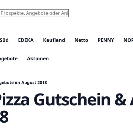
chen
 Süd
EDEKA
Kaufland
Netto
PENNY
NO
ngebote
Aktionen
gebote im August 2018
izza Gutschein &
8