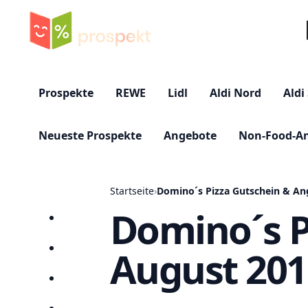
Su
Prospekte
REWE
Lidl
Aldi Nord
Aldi
Neueste Prospekte
Angebote
Non-Food-A
Startseite
›
Domino´s Pizza Gutschein & An
Domino´s P
Startseite
August 201
Prospekte
Angebote