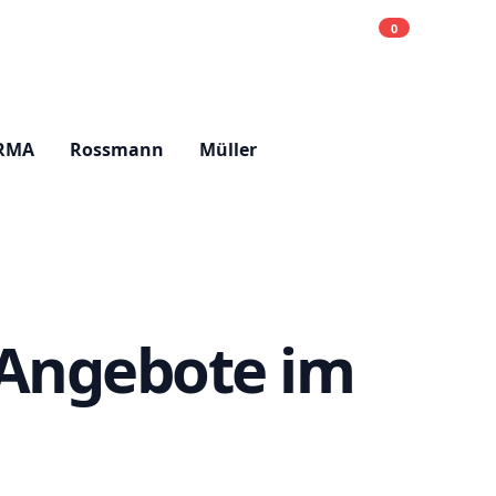
0
Einkaufsliste
Hell
RMA
Rossmann
Müller
 Angebote im