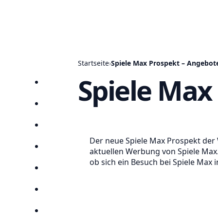
Startseite
›
Spiele Max Prospekt – Angebote
Spiele Max 
Startseite
Prospekte
Angebote
Der neue Spiele Max Prospekt der 
Anbieter
aktuellen Werbung von Spiele Max. L
ob sich ein Besuch bei Spiele Max i
Suchen
Lieblingsprospekte
Kompass