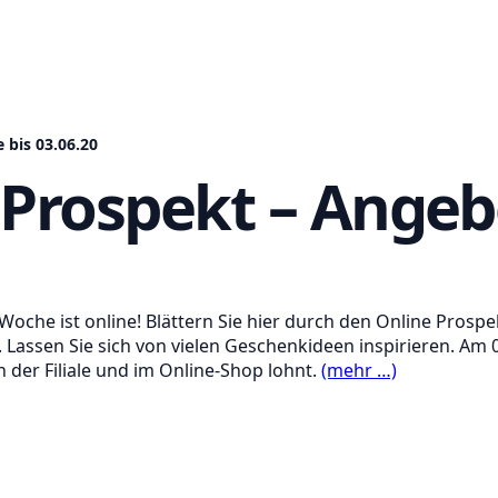
 bis 03.06.20
Prospekt – Angebo
Woche ist online! Blättern Sie hier durch den Online Prosp
assen Sie sich von vielen Geschenkideen inspirieren. Am 01.
n der Filiale und im Online-Shop lohnt.
(mehr …)