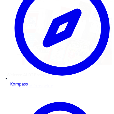
Weitere ALDI Prospekte online
Kompass
Aldi Süd Prospekte