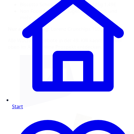
Biscotto Schoko-Waffelröllchen 125g 1,49€
Non Food Angebote: Jugendfeuerwerk und
mehr
Nur am Samstag:
Lorenz Crunchips 150g 0,99€
Alle Wochenangebote in der 49. KW kannst du hier
oben im ALDI Online Prospekt entdecken.
Start