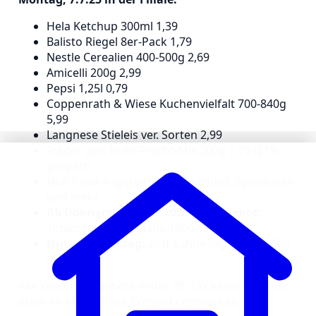
Hela Ketchup 300ml 1,39
Balisto Riegel 8er-Pack 1,79
Nestle Cerealien 400-500g 2,69
Amicelli 200g 2,99
Pepsi 1,25l 0,79
Coppenrath & Wiese Kuchenvielfalt 700-840g
5,99
Langnese Stieleis ver. Sorten 2,99
Trader Joes Nuss-Frucht-Mix 200g 1,79 (21%
gespart)
Non Food Angebote: Strandartikel, Spielwaren
und mehr
Ab Donnerstag, 10.7.2025 im Angebot:
Toblerone Schokolade 100g 1,49
Nur am Samstag:
Zott Sahne Joghurt je 150g
nur 0,39
Alle Wochenangebote in der 28. KW kannst du hier
oben im ALDI Online Prospekt entdecken.