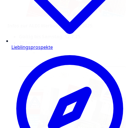
Infos zur ALDI Werbung – KW 27/2025
:
Gültig bis Samstag, 12.7.25
42 Seiten
Lieblingsprospekte