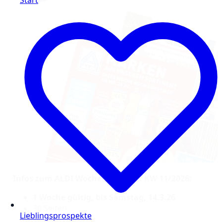
Start
Infos zum ALDI Wochenprospekt KW 11/2026:
1 Woche gültig, bis Samstag, 14.3.26
36 Seiten
Lieblingsprospekte