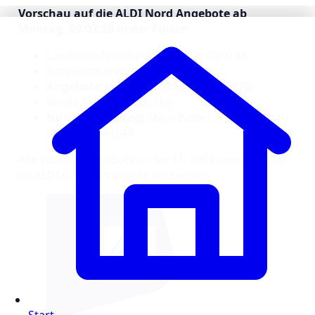
Vorschau auf die ALDI Nord Angebote ab
Montag, 09.03.26 in der Filiale:
Landliebe Fruchtjoghurt 150g für 0,44
Non-Food-Angebote
Angebote ab Donnerstag, 12.03.2026:
Barilla Teigwaren je 1kg
Nur am Samstag:
Mein Bestes Nuss-Nougat-
Croissant je 0,49
Alle Wochenangebote in der 11. KW kannst du hier
im ALDI Online Prospekt entdecken.